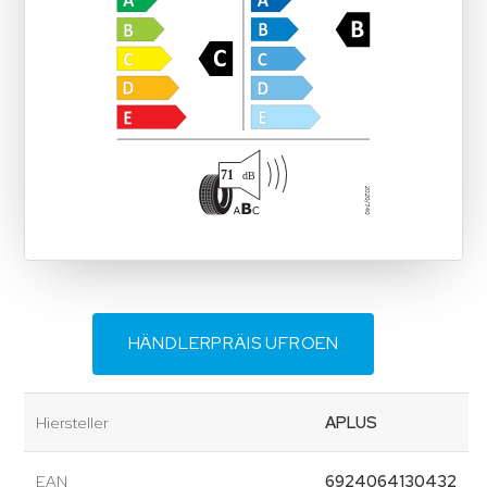
HÄNDLERPRÄIS UFROEN
Hiersteller
APLUS
EAN
6924064130432