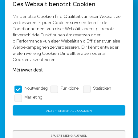
Dës Websäit benotzt Cookien
FAQ
Mir benotze Cookien fir d'Qualitéit vun eiser Websäit ze
verbesseren. E puer Cookien si wesentlech fir de
Registréieren
Fonctionnement vun eiser Websäit, anerer gi benotzt
fir verschidde Funktiounen ëmzesetzen oder
Equipe
d'Performance vun eiser Websäit an d'Effizienz vun eise
Werbekampagnen ze verbesseren. Dir kënnt entweder
wielen wéi eng Cookien Dir wëllt erlaben oder all
Legal Notice
Cookien akzeptéieren.
Méi iwwer dëst
AGB
Noutwendeg
Funktionell
Statistiken
Impressum
Marketing
Dateschutz
AKZEPTÉIEREN ALL COOKIEN
Copyright © 2023-2025 by Rotyre S.à r.l. -
Webdesign by
3W.LU
SPUERT MENG AUSWIEL