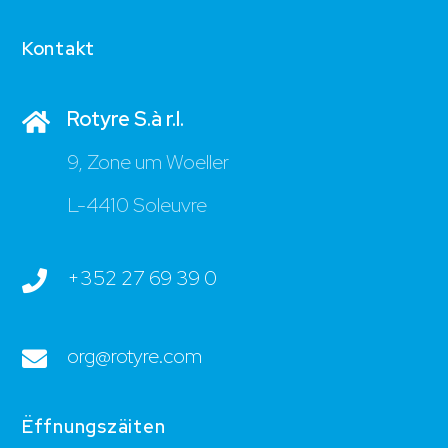
Kontakt
Rotyre S.à r.l.
9, Zone um Woeller
L-4410 Soleuvre
+352 27 69 39 0
org@rotyre.com
Ëffnungszäiten