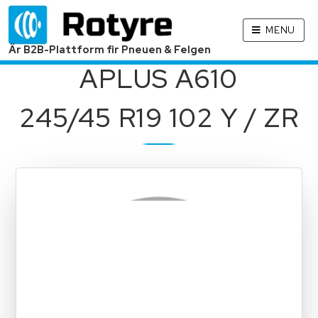
MENU
Är B2B-Plattform fir Pneuen & Felgen
APLUS A610
245/45 R19 102 Y / ZR