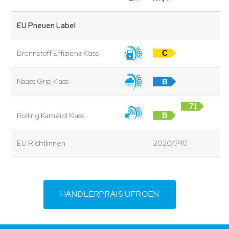
EU Pneuen Label
Brennstoff Effizienz Klass
C
Naass Grip Klass
B
71
Rolling Kaméidi Klass
B
dB
EU Richtlinnen
2020/740
HÄNDLERPRÄIS UFROEN