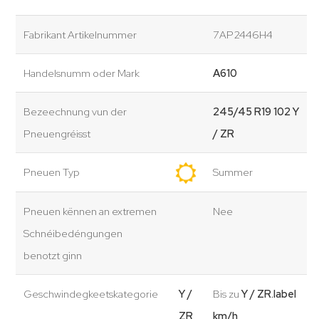
Fabrikant Artikelnummer
7AP2446H4
Handelsnumm oder Mark
A610
Bezeechnung vun der
245/45 R19 102 Y
Pneuengréisst
/ ZR
Pneuen Typ
Summer
Pneuen kënnen an extremen
Nee
Schnéibedéngungen
benotzt ginn
Geschwindegkeetskategorie
Y /
Bis zu
Y / ZR.label
ZR
km/h