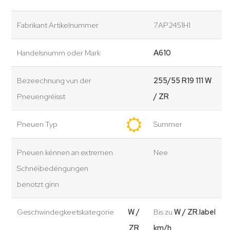
Fabrikant Artikelnummer
7AP2451H1
Handelsnumm oder Mark
A610
Bezeechnung vun der
255/55 R19 111 W
Pneuengréisst
/ ZR
Pneuen Typ
Summer
Pneuen kënnen an extremen
Nee
Schnéibedéngungen
benotzt ginn
Geschwindegkeetskategorie
W /
Bis zu
W / ZR.label
ZR
km/h