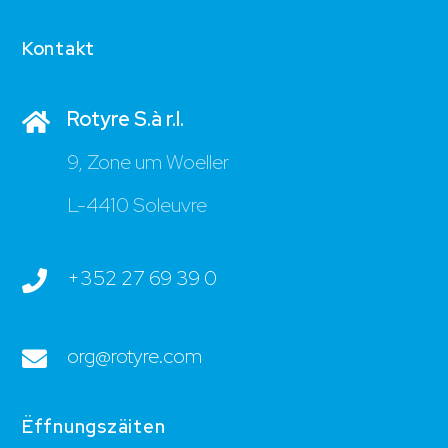
Kontakt
Rotyre S.à r.l.
9, Zone um Woeller
L-4410 Soleuvre
+352 27 69 39 0
org@rotyre.com
Ëffnungszäiten