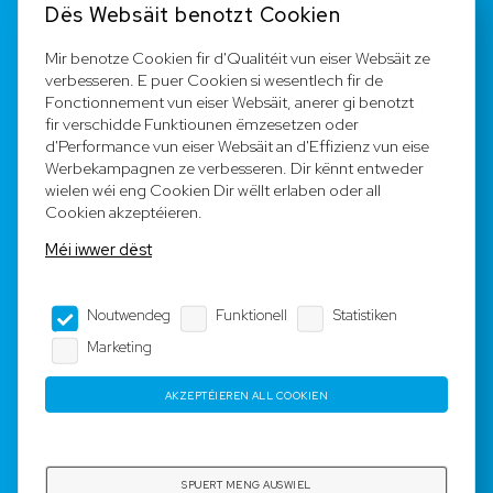
Dës Websäit benotzt Cookien
FAQ
Mir benotze Cookien fir d'Qualitéit vun eiser Websäit ze
verbesseren. E puer Cookien si wesentlech fir de
Registréieren
Fonctionnement vun eiser Websäit, anerer gi benotzt
fir verschidde Funktiounen ëmzesetzen oder
Equipe
d'Performance vun eiser Websäit an d'Effizienz vun eise
Werbekampagnen ze verbesseren. Dir kënnt entweder
wielen wéi eng Cookien Dir wëllt erlaben oder all
Legal Notice
Cookien akzeptéieren.
Méi iwwer dëst
AGB
Noutwendeg
Funktionell
Statistiken
Impressum
Marketing
Dateschutz
AKZEPTÉIEREN ALL COOKIEN
Copyright © 2023-2025 by Rotyre S.à r.l. -
Webdesign by
3W.LU
SPUERT MENG AUSWIEL