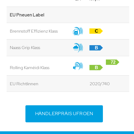
EU Pneuen Label
Brennstoff Effizienz Klass
C
Naass Grip Klass
B
72
Rolling Kaméidi Klass
B
dB
EU Richtlinnen
2020/740
HÄNDLERPRÄIS UFROEN