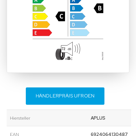
HÄNDLERPRÄIS UFROEN
Hiersteller
APLUS
EAN
6924064130487