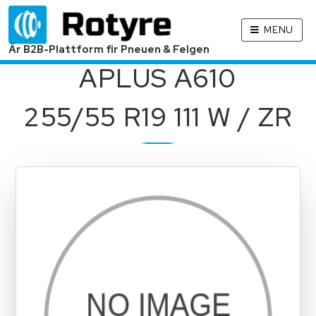
MENU
Är B2B-Plattform fir Pneuen & Felgen
APLUS A610
255/55 R19 111 W / ZR