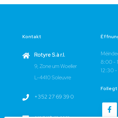
Kontakt
Ëffnun
Méindeg
Rotyre S.à r.l.
8:00 - 
9, Zone um Woeller
12:30 -
L-4410 Soleuvre
Follegt
+352 27 69 39 0
org@rotyre.com