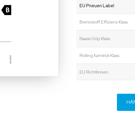
EU Pneuen Label
Brennstoff Effizienz Klass
Naass Grip Klass
Rolling Kaméidi Klass
EU Richtlinnen
HÄ