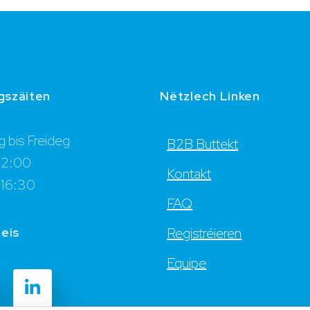
gszäiten
Nëtzlech Linken
 bis Freideg
B2B Buttekt
12:00
Kontakt
 16:30
FAQ
 eis
Registréieren
Equipe