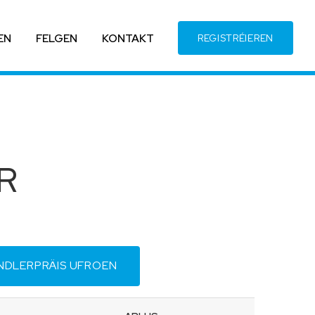
EN
FELGEN
KONTAKT
REGISTRÉIEREN
ZR
NDLERPRÄIS UFROEN