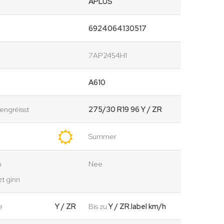
APLUS
6924064130517
7AP2454H1
A610
ngréisst
275/30 R19 96 Y / ZR
Summer
n
Nee
t ginn
e
Y / ZR
Bis zu
Y / ZR.label km/h