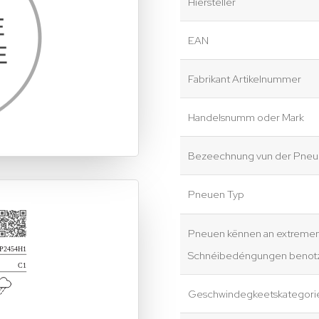
Hiersteller
EAN
Fabrikant Artikelnummer
Handelsnumm oder Mark
Bezeechnung vun der Pneue
Pneuen Typ
Pneuen kënnen an extreme
Schnéibedéngungen benotz
Geschwindegkeetskategori