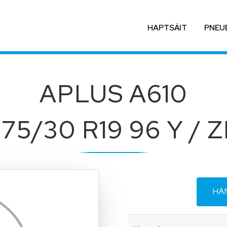
HAPTSÄIT
PNEU
APLUS A610
75/30 R19 96 Y / 
HÄ