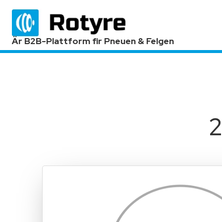
Är B2B-Plattform fir Pneuen & Felgen
2