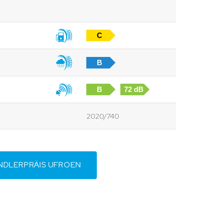
C
B
B
72 dB
2020/740
NDLERPRÄIS UFROEN