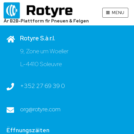
MENU
Kontakt
Är B2B-Plattform fir Pneuen & Felgen
Rotyre S.à r.l.
9, Zone um Woeller
L-4410 Soleuvre
+352 27 69 39 0
org@rotyre.com
Ëffnungszäiten