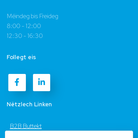
Méindeg bis Freideg
8:00 - 12:00
12:30 - 16:30
Follegt eis
Nëtzlech Linken
B2B Buttekt