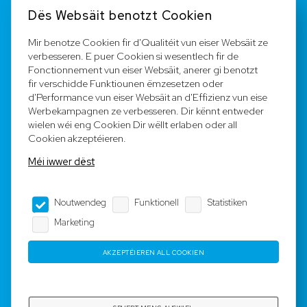
Kontakt
Dës Websäit benotzt Cookien
FAQ
Mir benotze Cookien fir d'Qualitéit vun eiser Websäit ze
verbesseren. E puer Cookien si wesentlech fir de
Registréieren
Fonctionnement vun eiser Websäit, anerer gi benotzt
fir verschidde Funktiounen ëmzesetzen oder
Equipe
d'Performance vun eiser Websäit an d'Effizienz vun eise
Werbekampagnen ze verbesseren. Dir kënnt entweder
wielen wéi eng Cookien Dir wëllt erlaben oder all
Legal Notice
Cookien akzeptéieren.
Méi iwwer dëst
AGB
Noutwendeg
Funktionell
Statistiken
Impressum
Marketing
Dateschutz
AKZEPTÉIEREN ALL COOKIEN
Copyright © 2023-2025 by Rotyre S.à r.l. -