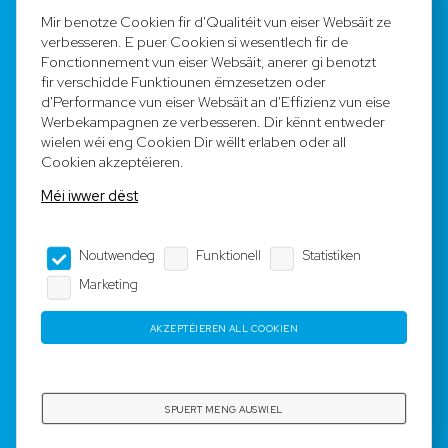
FAQ
Mir benotze Cookien fir d'Qualitéit vun eiser Websäit ze
verbesseren. E puer Cookien si wesentlech fir de
Registréieren
Fonctionnement vun eiser Websäit, anerer gi benotzt
fir verschidde Funktiounen ëmzesetzen oder
Equipe
d'Performance vun eiser Websäit an d'Effizienz vun eise
Werbekampagnen ze verbesseren. Dir kënnt entweder
wielen wéi eng Cookien Dir wëllt erlaben oder all
Legal Notice
Cookien akzeptéieren.
Méi iwwer dëst
AGB
Noutwendeg
Funktionell
Statistiken
Impressum
Marketing
Dateschutz
AKZEPTÉIEREN ALL COOKIEN
Copyright © 2023-2025 by Rotyre S.à r.l. -
Webdesign by
3W.LU
SPUERT MENG AUSWIEL