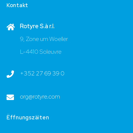
Kontakt
Rotyre S.à r.l.
9, Zone um Woeller
L-4410 Soleuvre
+352 27 69 39 0
org@rotyre.com
Ëffnungszäiten