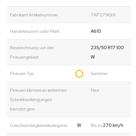
Fabrikant Artikelnummer
7AP2796H1
Handelsnumm oder Mark
A610
Bezeechnung vun der
235/50 R17 100
Pneuengréisst
W
Pneuen Typ
Summer
Pneuen kënnen an extremen
Nee
Schnéibedéngungen
benotzt ginn
Geschwindegkeetskategorie
W
Bis zu
270 km/h