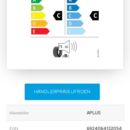
HÄNDLERPRÄIS UFROEN
Hiersteller
APLUS
EAN
6924064132054