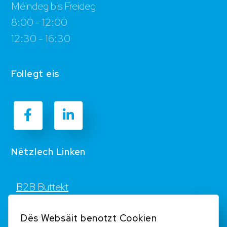
Méindeg bis Freideg
8:00 - 12:00
12:30 - 16:30
Follegt eis
Nëtzlech Linken
B2B Buttekt
Kontakt
Dës Websäit benotzt Cookien