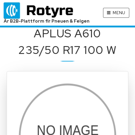
MENU
Är B2B-Plattform fir Pneuen & Felgen
APLUS A610
235/50 R17 100 W