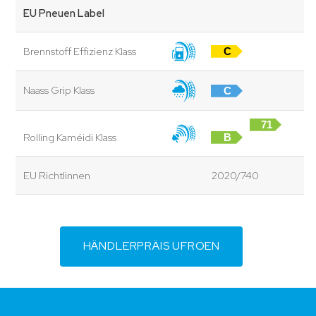
EU Pneuen Label
Brennstoff Effizienz Klass
C
Naass Grip Klass
C
71
Rolling Kaméidi Klass
B
dB
EU Richtlinnen
2020/740
HÄNDLERPRÄIS UFROEN