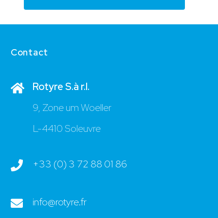
Contact
Rotyre S.à r.l.
9, Zone um Woeller
L-4410 Soleuvre
+33 (0) 3 72 88 01 86
info@rotyre.fr