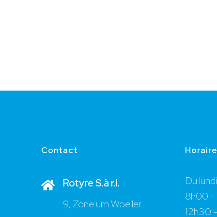
Contact
Horair
Du lund
Rotyre S.à r.l.
8h00 -
9, Zone um Woeller
12h30 