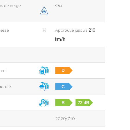
ns de neige
Oui
tesse
H
Approuvé jusqu'à
210
km/h
rant
D
ouillé
C
B
72 dB
2020/740