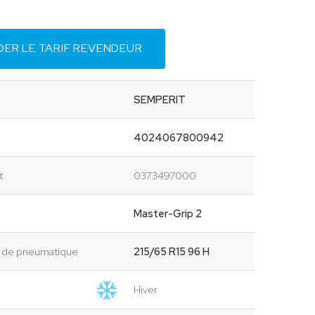
ER LE TARIF REVENDEUR
SEMPERIT
4024067800942
t
0373497000
Master-Grip 2
n de pneumatique
215/65 R15 96 H
Hiver