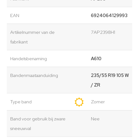
EAN
6924064129993
Artikelnummer van de
7AP2398H1
fabrikant
Handelsbenaming
A610
Bandenmaataanduiding
235/55 R19 105 W
/ ZR
Type band
Zomer
Band voor gebruik bij zware
Nee
sneeuwval