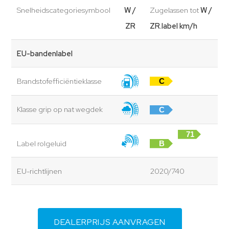
Snelheidscategoriesymbool
W /
Zugelassen tot
W /
ZR
ZR.label km/h
EU-bandenlabel
Brandstofefficiëntieklasse
C
Klasse grip op nat wegdek
C
71
Label rolgeluid
B
dB
EU-richtlijnen
2020/740
DEALERPRIJS AANVRAGEN