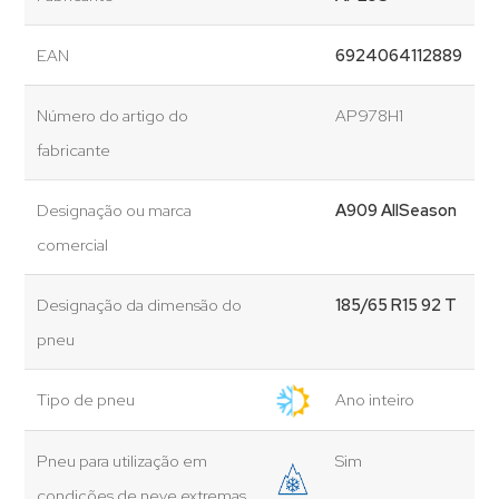
EAN
6924064112889
Número do artigo do
AP978H1
fabricante
Designação ou marca
A909 AllSeason
comercial
Designação da dimensão do
185/65 R15 92 T
pneu
Tipo de pneu
Ano inteiro
Pneu para utilização em
Sim
condições de neve extremas