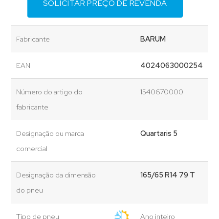
SOLICITAR PREÇO DE REVENDA
Fabricante
BARUM
EAN
4024063000254
Número do artigo do
1540670000
fabricante
Designação ou marca
Quartaris 5
comercial
Designação da dimensão
165/65 R14 79 T
do pneu
Tipo de pneu
Ano inteiro