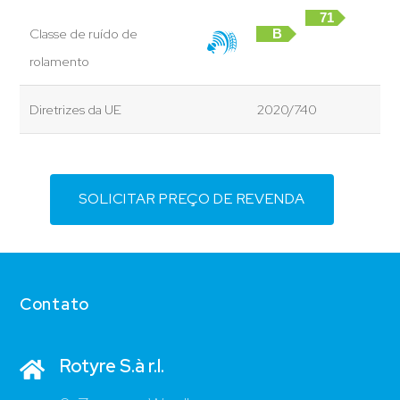
71
Classe de ruído de
B
dB
rolamento
Diretrizes da UE
2020/740
SOLICITAR PREÇO DE REVENDA
Contato
Rotyre S.à r.l.