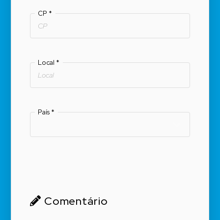
CP
*
Local
*
País
*
Comentário