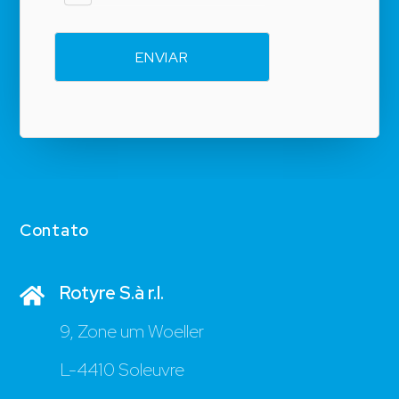
Contato
Rotyre S.à r.l.
9, Zone um Woeller
L-4410 Soleuvre