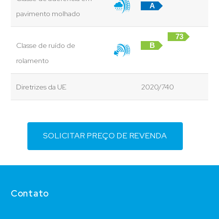
A
pavimento molhado
73
Classe de ruído de
B
dB
rolamento
Diretrizes da UE
2020/740
SOLICITAR PREÇO DE REVENDA
Contato