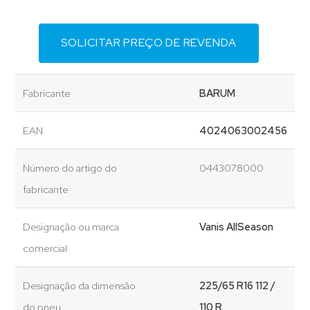
SOLICITAR PREÇO DE REVENDA
Fabricante
BARUM
EAN
4024063002456
Número do artigo do
0443078000
fabricante
Designação ou marca
Vanis AllSeason
comercial
Designação da dimensão
225/65 R16 112 /
do pneu
110 R