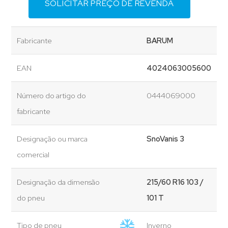
SOLICITAR PREÇO DE REVENDA
Fabricante
BARUM
EAN
4024063005600
Número do artigo do
0444069000
fabricante
Designação ou marca
SnoVanis 3
comercial
Designação da dimensão
215/60 R16 103 /
do pneu
101 T
Tipo de pneu
Inverno