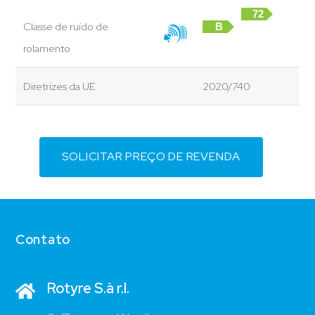
72
Classe de ruído de
B
dB
rolamento
Diretrizes da UE
2020/740
SOLICITAR PREÇO DE REVENDA
Contato
Rotyre S.à r.l.