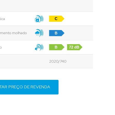
ica
C
vimento molhado
B
to
B
72 dB
2020/740
ITAR PREÇO DE REVENDA