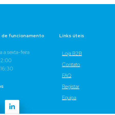
o de funcionamento
Links úteis
 a sexta-feira
Loja B2B
12:00
Contato
 16:30
FAQ
os
Registar
Equipa