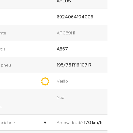
APLUS
6924064104006
ante
AP089H1
cial
A867
o pneu
195/75 R16 107 R
Verão
Não
s
locidade
R
Aprovado até
170 km/h