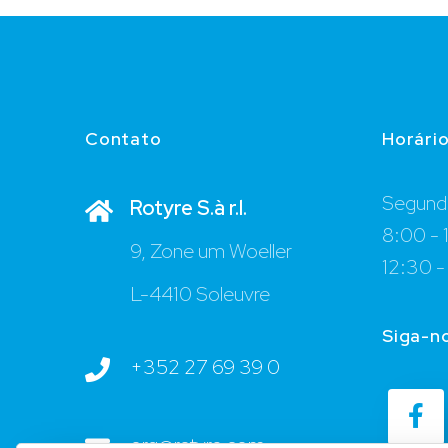
Contato
Horári
Segunda
Rotyre S.à r.l.
8:00 - 
9, Zone um Woeller
12:30 -
L-4410 Soleuvre
Siga-n
+352 27 69 39 0
org@rotyre.com