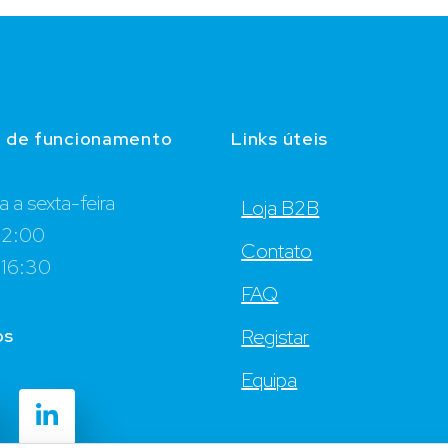
o de funcionamento
Links úteis
 a sexta-feira
Loja B2B
12:00
Contato
 16:30
FAQ
os
Registar
Equipa