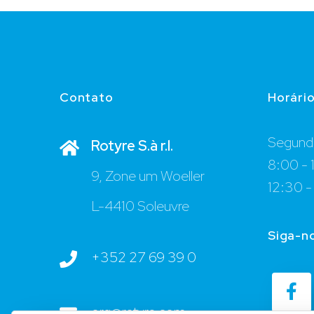
Contato
Horári
Segunda
Rotyre S.à r.l.
8:00 - 
9, Zone um Woeller
12:30 -
L-4410 Soleuvre
Siga-n
+352 27 69 39 0
org@rotyre.com