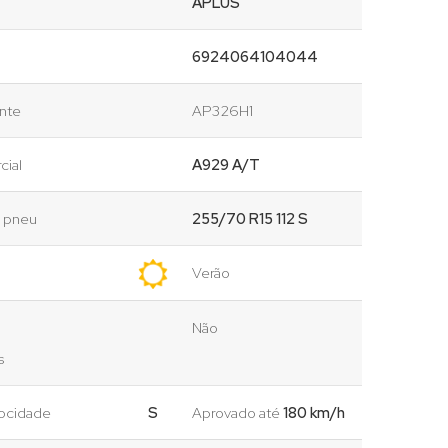
APLUS
6924064104044
ante
AP326H1
cial
A929 A/T
o pneu
255/70 R15 112 S
Verão
Não
s
locidade
S
Aprovado até
180 km/h