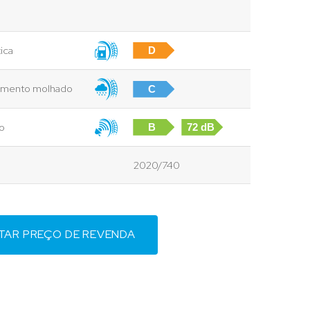
ica
D
vimento molhado
C
to
B
72 dB
2020/740
ITAR PREÇO DE REVENDA