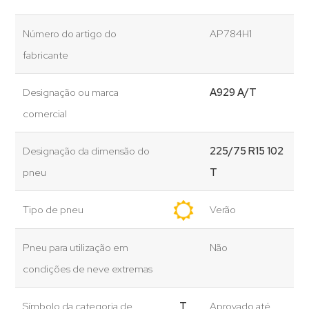
Número do artigo do
AP784H1
fabricante
Designação ou marca
A929 A/T
comercial
Designação da dimensão do
225/75 R15 102
pneu
T
Tipo de pneu
Verão
Pneu para utilização em
Não
condições de neve extremas
Símbolo da categoria de
T
Aprovado até