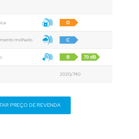
ica
D
vimento molhado
C
to
B
70 dB
2020/740
ITAR PREÇO DE REVENDA