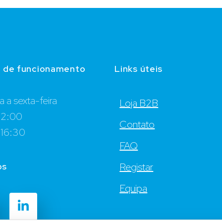
o de funcionamento
Links úteis
 a sexta-feira
Loja B2B
12:00
Contato
 16:30
FAQ
os
Registar
Equipa