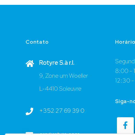
Contato
Horári
Segunda
Rotyre S.à r.l.
8:00 - 
9, Zone um Woeller
12:30 -
L-4410 Soleuvre
Siga-n
+352 27 69 39 0
org@rotyre.com