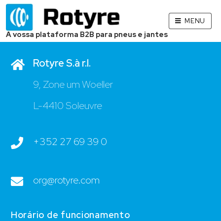
MENU
Contato
A vossa plataforma B2B para pneus e jantes
Rotyre S.à r.l.
9, Zone um Woeller
L-4410 Soleuvre
+352 27 69 39 0
org@rotyre.com
Horário de funcionamento