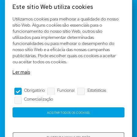
Contato
Este sítio Web utiliza cookies
FAQ
Utilizamos cookies para melhorar a qualidade do nosso
sítio Web. Alguns cookies são essenciais para o
Registar
funcionamento do nosso sítio Web, outros são
utilizados para implementar determinadas
Equipa
funcionalidades ou para melhorar o desempenho do
nosso sítio Web e a eficácia das nossas campanhas
publicitárias. Pode escolher quais os cookies a aceitar
Notícia legal
ou aceitar todos os cookies.
Ler mais
Condições Gerais
Obrigatório
Funcional
Estatísticas
Editorial
Comercialização
Proteção de dados
ACEITAR TODOS OS COOKIES
Copyright © 2023-2025 by Rotyre S.à r.l. -