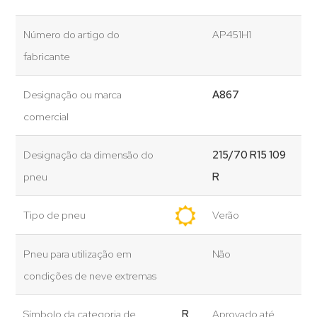
Número do artigo do
AP451H1
fabricante
Designação ou marca
A867
comercial
Designação da dimensão do
215/70 R15 109
pneu
R
Tipo de pneu
Verão
Pneu para utilização em
Não
condições de neve extremas
Símbolo da categoria de
R
Aprovado até