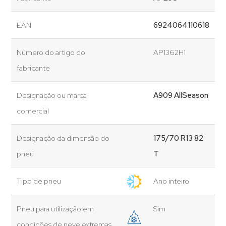
EAN
6924064110618
Número do artigo do
AP1362H1
fabricante
Designação ou marca
A909 AllSeason
comercial
Designação da dimensão do
175/70 R13 82
pneu
T
Tipo de pneu
Ano inteiro
Pneu para utilização em
Sim
condições de neve extremas