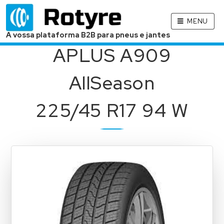
MENU
A vossa plataforma B2B para pneus e jantes
APLUS A909
AllSeason
225/45 R17 94 W