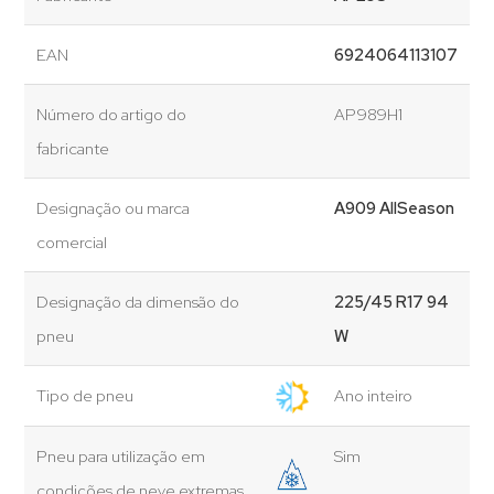
EAN
6924064113107
Número do artigo do
AP989H1
fabricante
Designação ou marca
A909 AllSeason
comercial
Designação da dimensão do
225/45 R17 94
pneu
W
Tipo de pneu
Ano inteiro
Pneu para utilização em
Sim
condições de neve extremas