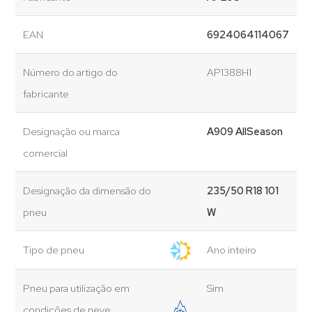
EAN
6924064114067
Número do artigo do
AP1388H1
fabricante
Designação ou marca
A909 AllSeason
comercial
Designação da dimensão do
235/50 R18 101
pneu
W
Tipo de pneu
Ano inteiro
Pneu para utilização em
Sim
condições de neve