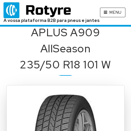
MENU
A vossa plataforma B2B para pneus e jantes
APLUS A909
AllSeason
235/50 R18 101 W