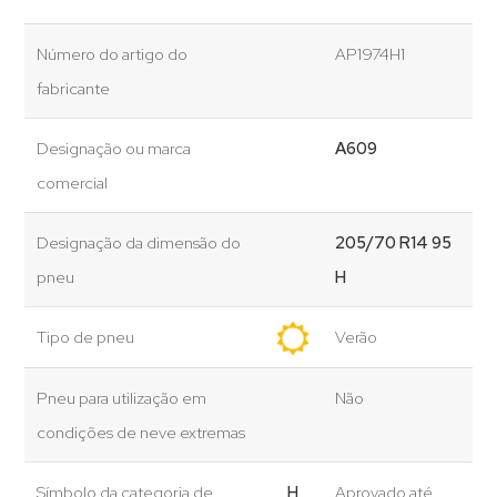
Número do artigo do
AP1974H1
fabricante
Designação ou marca
A609
comercial
Designação da dimensão do
205/70 R14 95
pneu
H
Tipo de pneu
Verão
Pneu para utilização em
Não
condições de neve extremas
Símbolo da categoria de
H
Aprovado até