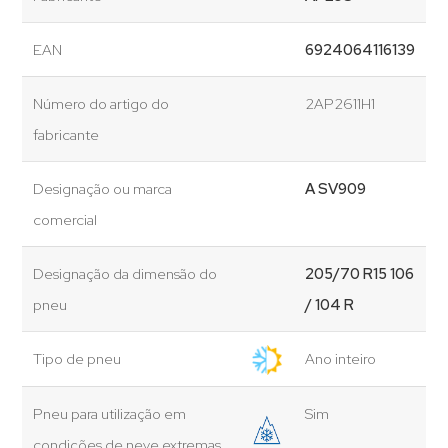
EAN
6924064116139
Número do artigo do
2AP2611H1
fabricante
Designação ou marca
A SV909
comercial
Designação da dimensão do
205/70 R15 106
pneu
/ 104 R
Tipo de pneu
Ano inteiro
Pneu para utilização em
Sim
condições de neve extremas