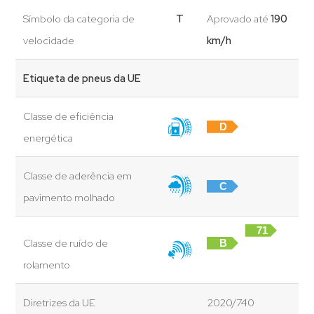
Símbolo da categoria de
T
Aprovado até
190
velocidade
km/h
Etiqueta de pneus da UE
Classe de eficiência
D
energética
Classe de aderência em
C
pavimento molhado
71
Classe de ruído de
B
dB
rolamento
Diretrizes da UE
2020/740