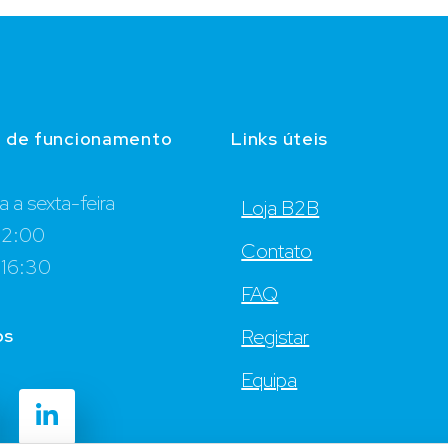
o de funcionamento
Links úteis
 a sexta-feira
Loja B2B
12:00
Contato
 16:30
FAQ
os
Registar
Equipa