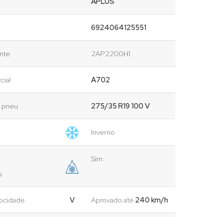
APLUS
6924064125551
ante
2AP2200H1
cial
A702
o pneu
275/35 R19 100 V
Inverno
Sim
s
locidade
V
Aprovado até
240 km/h