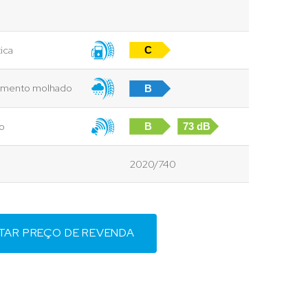
ica
C
vimento molhado
B
to
B
73 dB
2020/740
ITAR PREÇO DE REVENDA