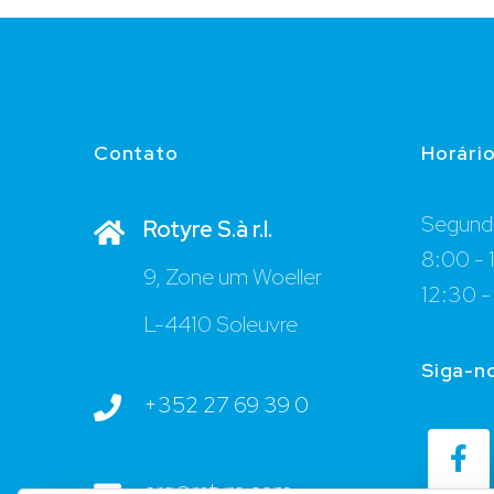
Contato
Horári
Segunda
Rotyre S.à r.l.
8:00 - 
9, Zone um Woeller
12:30 -
L-4410 Soleuvre
Siga-n
+352 27 69 39 0
org@rotyre.com