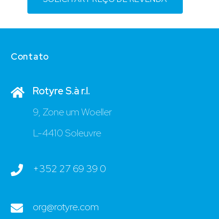
Contato
Rotyre S.à r.l.
9, Zone um Woeller
L-4410 Soleuvre
+352 27 69 39 0
org@rotyre.com