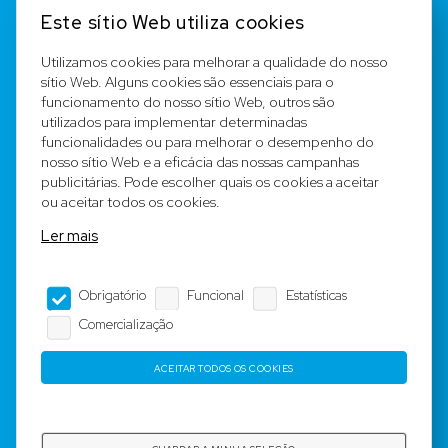
Contato
Este sítio Web utiliza cookies
FAQ
Utilizamos cookies para melhorar a qualidade do nosso
sítio Web. Alguns cookies são essenciais para o
Registar
funcionamento do nosso sítio Web, outros são
utilizados para implementar determinadas
Equipa
funcionalidades ou para melhorar o desempenho do
nosso sítio Web e a eficácia das nossas campanhas
publicitárias. Pode escolher quais os cookies a aceitar
Notícia legal
ou aceitar todos os cookies.
Ler mais
Condições Gerais
Obrigatório
Funcional
Estatísticas
Editorial
Comercialização
Proteção de dados
ACEITAR TODOS OS COOKIES
Copyright © 2023-2025 by Rotyre S.à r.l. -