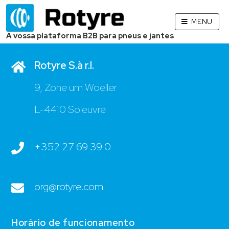
MENU
Contato
A vossa plataforma B2B para pneus e jantes
Rotyre S.à r.l.
9, Zone um Woeller
L-4410 Soleuvre
+352 27 69 39 0
org@rotyre.com
Horário de funcionamento