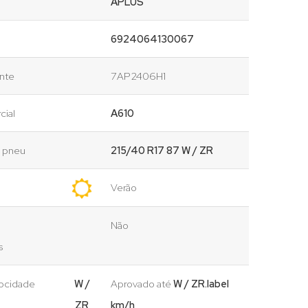
APLUS
6924064130067
ante
7AP2406H1
cial
A610
o pneu
215/40 R17 87 W / ZR
Verão
Não
s
locidade
W /
Aprovado até
W / ZR.label
ZR
km/h