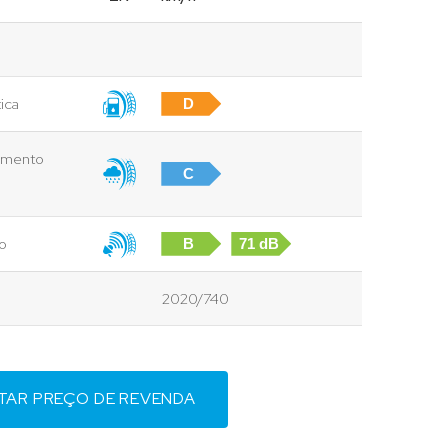
ica
D
vimento
C
to
B
71 dB
2020/740
ITAR PREÇO DE REVENDA