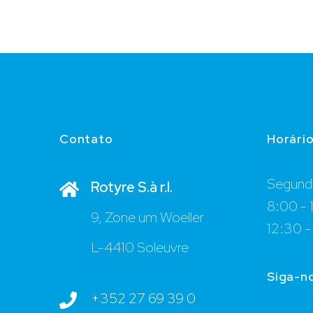
Contato
Horári
Segunda
Rotyre S.à r.l.
8:00 - 
9, Zone um Woeller
12:30 -
L-4410 Soleuvre
Siga-n
+352 27 69 39 0