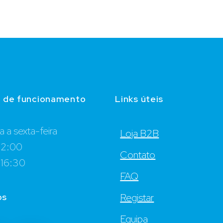
o de funcionamento
Links úteis
 a sexta-feira
Loja B2B
12:00
Contato
 16:30
FAQ
os
Registar
Equipa