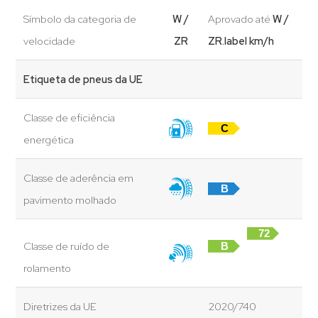
Símbolo da categoria de
W /
Aprovado até
W /
velocidade
ZR
ZR.label km/h
Etiqueta de pneus da UE
Classe de eficiência
C
energética
Classe de aderência em
B
pavimento molhado
72
Classe de ruído de
B
dB
rolamento
Diretrizes da UE
2020/740