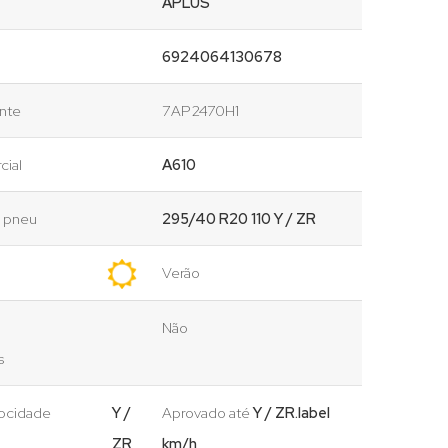
APLUS
6924064130678
ante
7AP2470H1
cial
A610
o pneu
295/40 R20 110 Y / ZR
Verão
Não
s
locidade
Y /
Aprovado até
Y / ZR.label
ZR
km/h