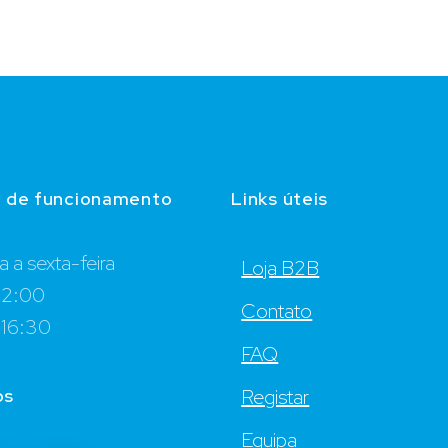
o de funcionamento
Links úteis
 a sexta-feira
Loja B2B
12:00
Contato
 16:30
FAQ
os
Registar
Equipa