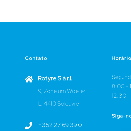
Contato
Horári
Segunda
Rotyre S.à r.l.
8:00 - 
9, Zone um Woeller
12:30 -
L-4410 Soleuvre
Siga-n
+352 27 69 39 0