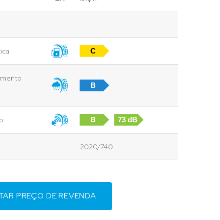
ica
C
vimento
B
to
B
73 dB
2020/740
ITAR PREÇO DE REVENDA